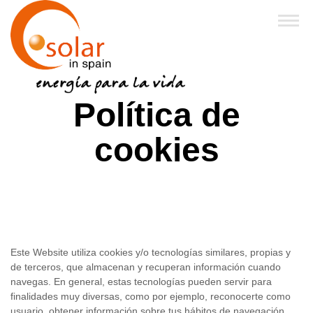
Inicio
Política de
Sobre Nosotros
cookies
Productos
Financiación y Subvenciones
Franquicias
Este Website utiliza cookies y/o tecnologías similares, propias y
de terceros, que almacenan y recuperan información cuando
FAQ
navegas. En general, estas tecnologías pueden servir para
finalidades muy diversas, como por ejemplo, reconocerte como
Noticias
usuario, obtener información sobre tus hábitos de navegación,